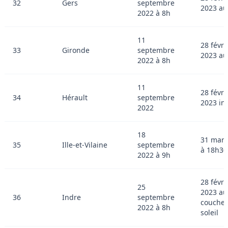
32
Gers
septembre
2023 au
2022 à 8h
11
28 févri
33
Gironde
septembre
2023 au
2022 à 8h
11
28 févri
34
Hérault
septembre
2023 in
2022
18
31 mars
35
Ille-et-Vilaine
septembre
à 18h30
2022 à 9h
28 févri
25
2023 au
36
Indre
septembre
coucher
2022 à 8h
soleil