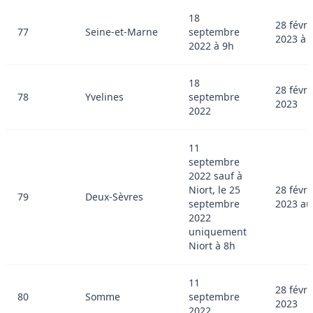
18
28 févri
77
Seine-et-Marne
septembre
2023 à 
2022 à 9h
18
28 févri
78
Yvelines
septembre
2023
2022
11
septembre
2022 sauf à
Niort, le 25
28 févri
79
Deux-Sèvres
septembre
2023 au
2022
uniquement
Niort à 8h
11
28 févri
80
Somme
septembre
2023
2022