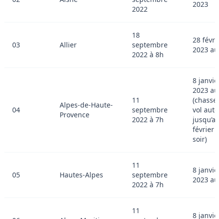
2023
2022
18
28 févri
03
Allier
septembre
2023 au
2022 à 8h
8 janvie
2023 au
11
(chasse
Alpes-de-Haute-
04
septembre
vol auto
Provence
2022 à 7h
jusqu’a
février 
soir)
11
8 janvie
05
Hautes-Alpes
septembre
2023 au
2022 à 7h
11
8 janvie