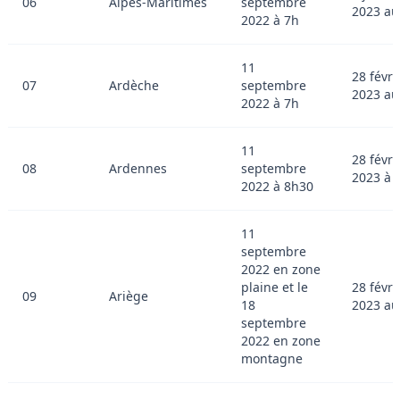
06
Alpes-Maritimes
septembre
2023 au
2022 à 7h
11
28 févri
07
Ardèche
septembre
2023 au
2022 à 7h
11
28 févri
08
Ardennes
septembre
2023 à 
2022 à 8h30
11
septembre
2022 en zone
plaine et le
28 févri
09
Ariège
18
2023 au
septembre
2022 en zone
montagne