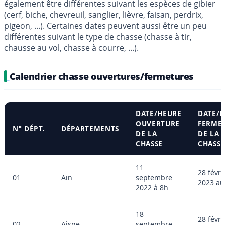
également être différentes suivant les espèces de gibier
(cerf, biche, chevreuil, sanglier, lièvre, faisan, perdrix,
pigeon, ...). Certaines dates peuvent aussi être un peu
différentes suivant le type de chasse (chasse à tir,
chausse au vol, chasse à courre, ...).
Calendrier chasse ouvertures/fermetures
DATE/HEURE
DATE/
OUVERTURE
FERME
N° DÉPT.
DÉPARTEMENTS
DE LA
DE LA
CHASSE
CHASS
11
28 févri
01
Ain
septembre
2023 au
2022 à 8h
18
28 févri
02
Aisne
septembre