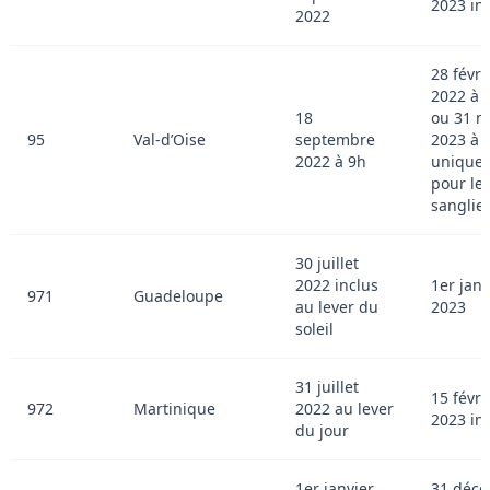
2023 in
2022
28 févri
2022 à 
18
ou 31 m
95
Val-d’Oise
septembre
2023 à 
2022 à 9h
unique
pour le
sanglie
30 juillet
2022 inclus
1er janv
971
Guadeloupe
au lever du
2023
soleil
31 juillet
15 févri
972
Martinique
2022 au lever
2023 in
du jour
1er janvier
31 déc