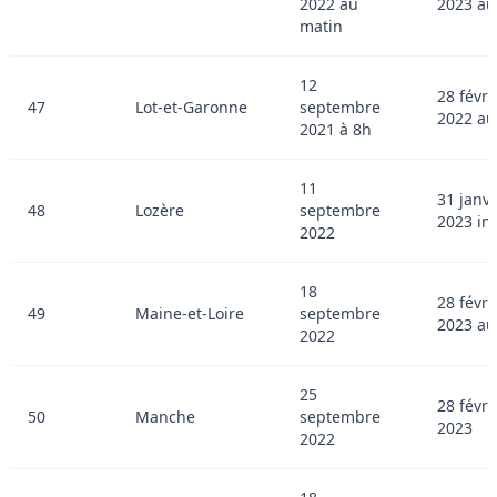
2022 au
2023 au
matin
12
28 févri
47
Lot-et-Garonne
septembre
2022 au
2021 à 8h
11
31 janvi
48
Lozère
septembre
2023 in
2022
18
28 févri
49
Maine-et-Loire
septembre
2023 au
2022
25
28 févri
50
Manche
septembre
2023
2022