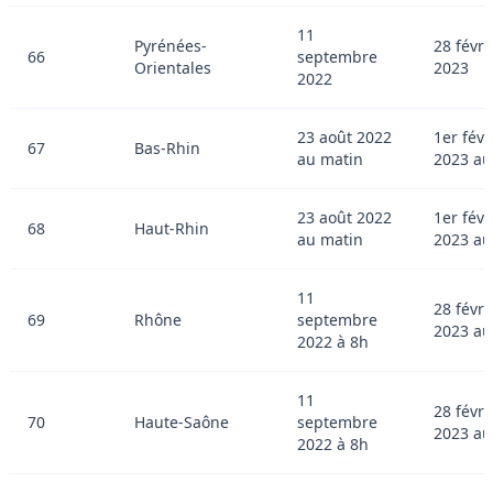
11
Pyrénées-
28 févri
66
septembre
Orientales
2023
2022
23 août 2022
1er févr
67
Bas-Rhin
au matin
2023 au
23 août 2022
1er févr
68
Haut-Rhin
au matin
2023 au
11
28 févri
69
Rhône
septembre
2023 au
2022 à 8h
11
28 févri
70
Haute-Saône
septembre
2023 au
2022 à 8h