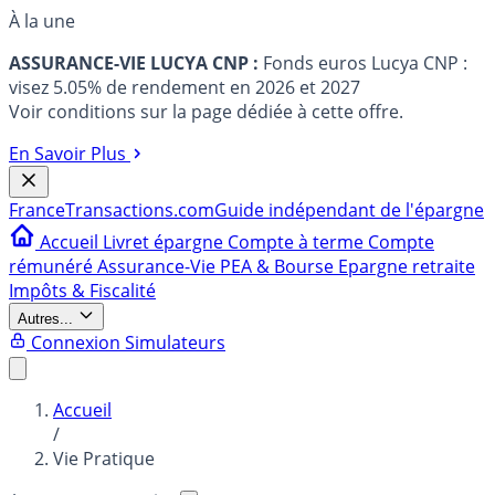
À la une
ASSURANCE-VIE LUCYA CNP :
Fonds euros Lucya CNP :
visez 5.05% de rendement en 2026 et 2027
Voir conditions sur la page dédiée à cette offre.
En Savoir Plus
France
Transactions.com
Guide indépendant de l'épargne
Accueil
Livret épargne
Compte à terme
Compte
rémunéré
Assurance-Vie
PEA & Bourse
Epargne retraite
Impôts & Fiscalité
Autres...
Connexion
Simulateurs
Accueil
/
Vie Pratique