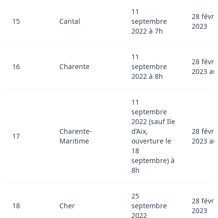
11
28 févri
15
Cantal
septembre
2023
2022 à 7h
11
28 févri
16
Charente
septembre
2023 au
2022 à 8h
11
septembre
2022 (sauf Ile
Charente-
d’Aix,
28 févri
17
Maritime
ouverture le
2023 au
18
septembre) à
8h
25
28 févri
18
Cher
septembre
2023
2022