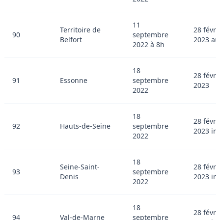
11
Territoire de
28 févri
90
septembre
Belfort
2023 au
2022 à 8h
18
28 févri
91
Essonne
septembre
2023
2022
18
28 févri
92
Hauts-de-Seine
septembre
2023 in
2022
18
Seine-Saint-
28 févri
93
septembre
Denis
2023 in
2022
18
28 févri
94
Val-de-Marne
septembre