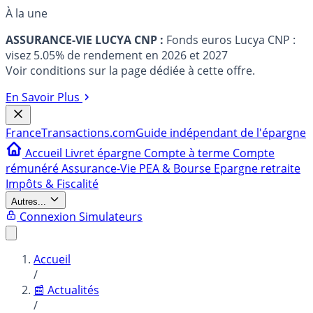
À la une
ASSURANCE-VIE LUCYA CNP :
Fonds euros Lucya CNP :
visez 5.05% de rendement en 2026 et 2027
Voir conditions sur la page dédiée à cette offre.
En Savoir Plus
France
Transactions.com
Guide indépendant de l'épargne
Accueil
Livret épargne
Compte à terme
Compte
rémunéré
Assurance-Vie
PEA & Bourse
Epargne retraite
Impôts & Fiscalité
Autres...
Connexion
Simulateurs
Accueil
/
📰 Actualités
/