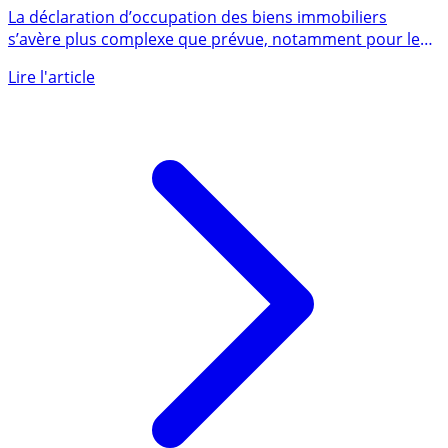
report officiel de la date limite au 10 août 2023
La déclaration d’occupation des biens immobiliers
s’avère plus complexe que prévue, notamment pour les
entreprises. (...)
Lire l'article