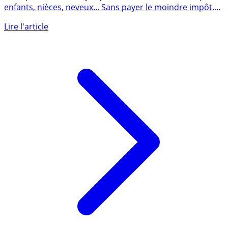
Vous pouvez donner jusqu’à 31865€ à vos enfants, petits-
enfants, nièces, neveux... Sans payer le moindre impôt.
Une (...)
Lire l'article