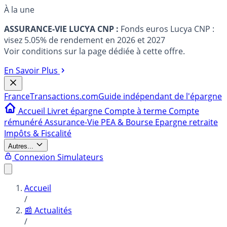
À la une
ASSURANCE-VIE LUCYA CNP :
Fonds euros Lucya CNP :
visez 5.05% de rendement en 2026 et 2027
Voir conditions sur la page dédiée à cette offre.
En Savoir Plus
France
Transactions.com
Guide indépendant de l'épargne
Accueil
Livret épargne
Compte à terme
Compte
rémunéré
Assurance-Vie
PEA & Bourse
Epargne retraite
Impôts & Fiscalité
Autres...
Connexion
Simulateurs
Accueil
/
📰 Actualités
/