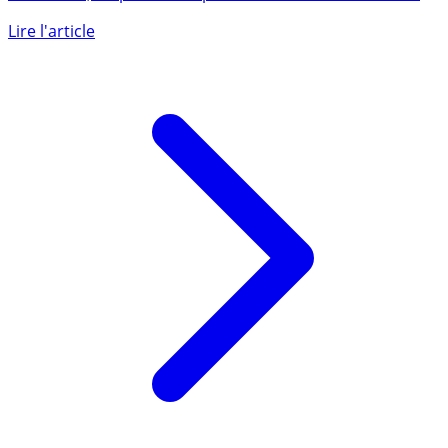
Les Français ont épargné, de façon le plus souvent
contrainte, un pactole de près de 120 milliards d’euros
en 2020. Le (...)
Lire l'article