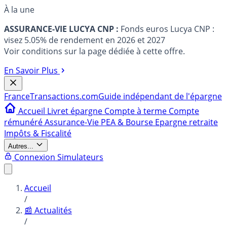
À la une
ASSURANCE-VIE LUCYA CNP :
Fonds euros Lucya CNP :
visez 5.05% de rendement en 2026 et 2027
Voir conditions sur la page dédiée à cette offre.
En Savoir Plus
France
Transactions.com
Guide indépendant de l'épargne
Accueil
Livret épargne
Compte à terme
Compte
rémunéré
Assurance-Vie
PEA & Bourse
Epargne retraite
Impôts & Fiscalité
Autres...
Connexion
Simulateurs
Accueil
/
📰 Actualités
/