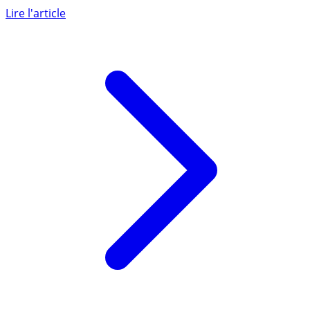
sociétés est effective à compter du 1er janvier 2022.
Désormais le (...)
Lire l'article