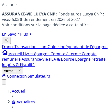
À la une
ASSURANCE-VIE LUCYA CNP :
Fonds euros Lucya CNP :
visez 5.05% de rendement en 2026 et 2027
Voir conditions sur la page dédiée à cette offre.
En Savoir Plus
France
Transactions.com
Guide indépendant de l'épargne
Accueil
Livret épargne
Compte à terme
Compte
rémunéré
Assurance-Vie
PEA & Bourse
Epargne retraite
Impôts & Fiscalité
Autres...
Connexion
Simulateurs
Accueil
/
📰 Actualités
/