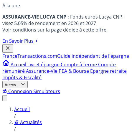
À la une
ASSURANCE-VIE LUCYA CNP :
Fonds euros Lucya CNP :
visez 5.05% de rendement en 2026 et 2027
Voir conditions sur la page dédiée à cette offre.
En Savoir Plus
France
Transactions.com
Guide indépendant de l'épargne
Accueil
Livret épargne
Compte à terme
Compte
rémunéré
Assurance-Vie
PEA & Bourse
Epargne retraite
Impôts & Fiscalité
Autres...
Connexion
Simulateurs
Accueil
/
📰 Actualités
/