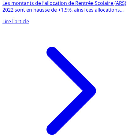
montants versés en hausse de +1.9%, conditions et
date de versement
Les montants de l’allocation de Rentrée Scolaire (ARS)
2022 sont en hausse de +1.9%, ainsi ces allocations
varient de (...)
Lire l'article