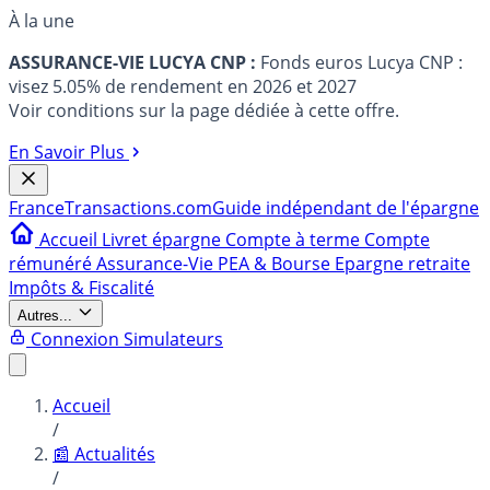
À la une
ASSURANCE-VIE LUCYA CNP :
Fonds euros Lucya CNP :
visez 5.05% de rendement en 2026 et 2027
Voir conditions sur la page dédiée à cette offre.
En Savoir Plus
France
Transactions.com
Guide indépendant de l'épargne
Accueil
Livret épargne
Compte à terme
Compte
rémunéré
Assurance-Vie
PEA & Bourse
Epargne retraite
Impôts & Fiscalité
Autres...
Connexion
Simulateurs
Accueil
/
📰 Actualités
/