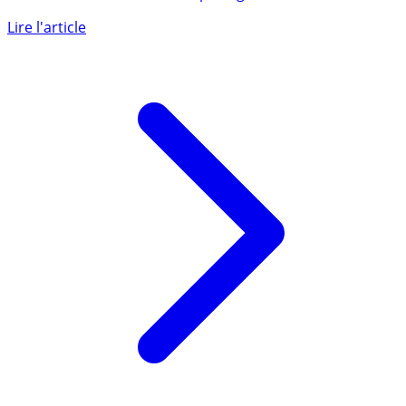
Les pistes pour économiser sur ses frais de carburants
sont nombreux sur la toile : partager sa voiture, réduire
ses (...)
Lire l'article