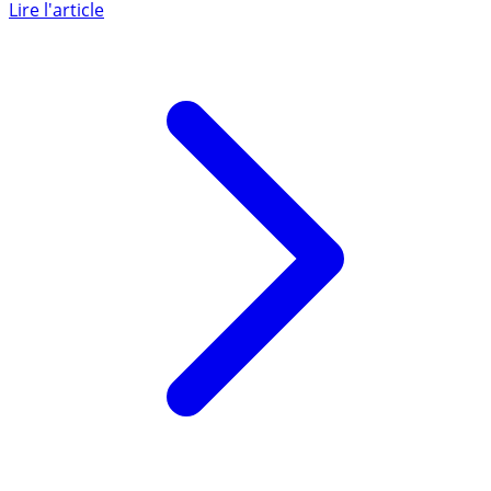
sans surprise, avec la flambée des prix des carburants.
La (...)
Lire l'article