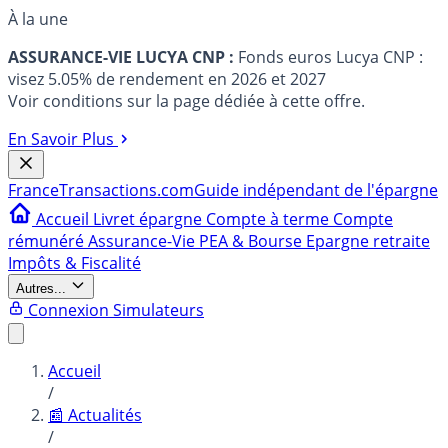
À la une
ASSURANCE-VIE LUCYA CNP :
Fonds euros Lucya CNP :
visez 5.05% de rendement en 2026 et 2027
Voir conditions sur la page dédiée à cette offre.
En Savoir Plus
France
Transactions.com
Guide indépendant de l'épargne
Accueil
Livret épargne
Compte à terme
Compte
rémunéré
Assurance-Vie
PEA & Bourse
Epargne retraite
Impôts & Fiscalité
Autres...
Connexion
Simulateurs
Accueil
/
📰 Actualités
/