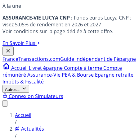
À la une
ASSURANCE-VIE LUCYA CNP :
Fonds euros Lucya CNP :
visez 5.05% de rendement en 2026 et 2027
Voir conditions sur la page dédiée à cette offre.
En Savoir Plus
France
Transactions.com
Guide indépendant de l'épargne
Accueil
Livret épargne
Compte à terme
Compte
rémunéré
Assurance-Vie
PEA & Bourse
Epargne retraite
Impôts & Fiscalité
Autres...
Connexion
Simulateurs
Accueil
/
📰 Actualités
/