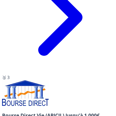
🥉 3
Bourse Direct Vie (APICIL)
Jusqu'à 1 000€