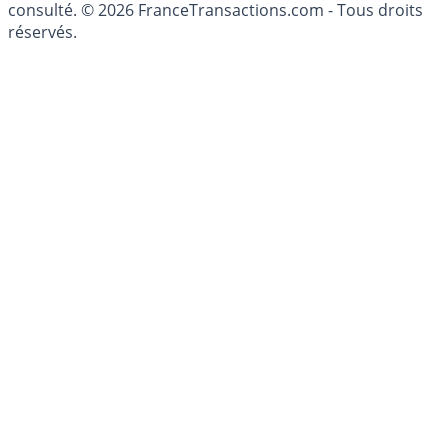
conseillé personnellement, un conseiller en gestion de
patrimoine, indépendant ou non-indépendant, doit être
consulté. © 2026 FranceTransactions.com - Tous droits
réservés.