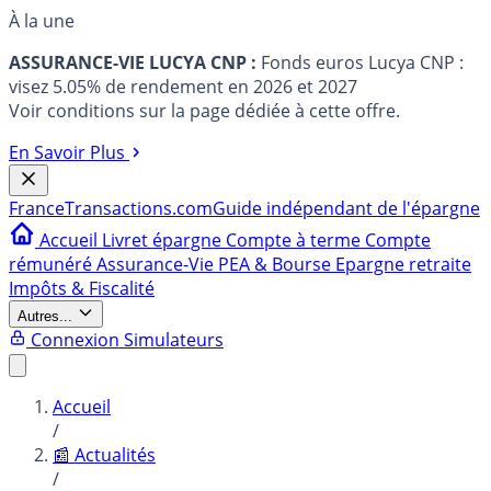
À la une
ASSURANCE-VIE LUCYA CNP :
Fonds euros Lucya CNP :
visez 5.05% de rendement en 2026 et 2027
Voir conditions sur la page dédiée à cette offre.
En Savoir Plus
France
Transactions.com
Guide indépendant de l'épargne
Accueil
Livret épargne
Compte à terme
Compte
rémunéré
Assurance-Vie
PEA & Bourse
Epargne retraite
Impôts & Fiscalité
Autres...
Connexion
Simulateurs
Accueil
/
📰 Actualités
/