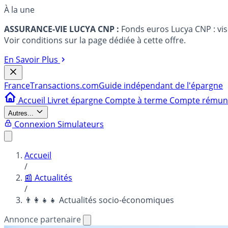
À la une
ASSURANCE-VIE LUCYA CNP :
Fonds euros Lucya CNP : vi
Voir conditions sur la page dédiée à cette offre.
En Savoir Plus
France
Transactions.com
Guide indépendant de l'épargne
Accueil
Livret épargne
Compte à terme
Compte rému
Autres...
Connexion
Simulateurs
Accueil
/
📰 Actualités
/
👨‍👩‍👧‍👧 Actualités socio-économiques
Annonce partenaire