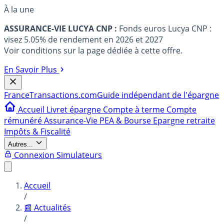
À la une
ASSURANCE-VIE LUCYA CNP :
Fonds euros Lucya CNP :
visez 5.05% de rendement en 2026 et 2027
Voir conditions sur la page dédiée à cette offre.
En Savoir Plus
France
Transactions.com
Guide indépendant de l'épargne
Accueil
Livret épargne
Compte à terme
Compte
rémunéré
Assurance-Vie
PEA & Bourse
Epargne retraite
Impôts & Fiscalité
Autres...
Connexion
Simulateurs
Accueil
/
📰 Actualités
/