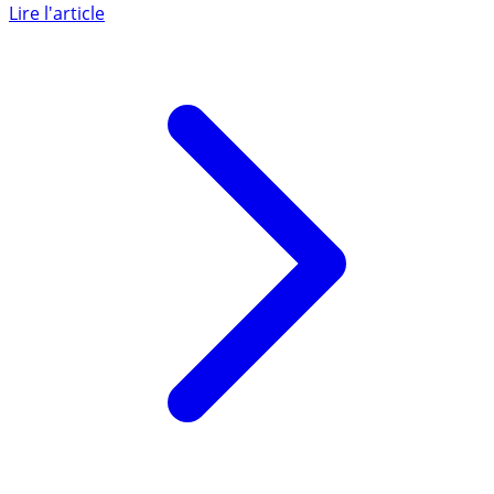
panier percé. Encore 170 millions d’euros de plus que
l’Etat a (...)
Lire l'article