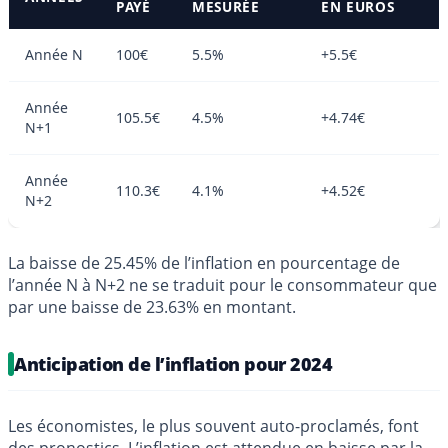
PAYÉ
MESURÉE
EN EUROS
Année N
100€
5.5%
+5.5€
Année
105.5€
4.5%
+4.74€
N+1
Année
110.3€
4.1%
+4.52€
N+2
La baisse de 25.45% de l’inflation en pourcentage de
l’année N à N+2 ne se traduit pour le consommateur que
par une baisse de 23.63% en montant.
Anticipation de l’inflation pour 2024
Les économistes, le plus souvent auto-proclamés, font
des pronostics. L’inflation est attendue en baisse par la