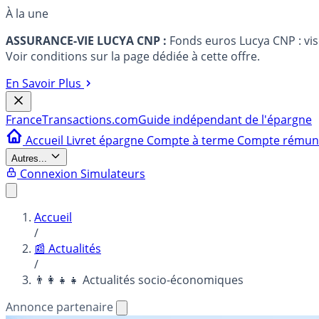
À la une
ASSURANCE-VIE LUCYA CNP :
Fonds euros Lucya CNP : vi
Voir conditions sur la page dédiée à cette offre.
En Savoir Plus
France
Transactions.com
Guide indépendant de l'épargne
Accueil
Livret épargne
Compte à terme
Compte rému
Autres...
Connexion
Simulateurs
Accueil
/
📰 Actualités
/
👨‍👩‍👧‍👧 Actualités socio-économiques
Annonce partenaire