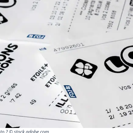
oto ? © stock.adobe.com