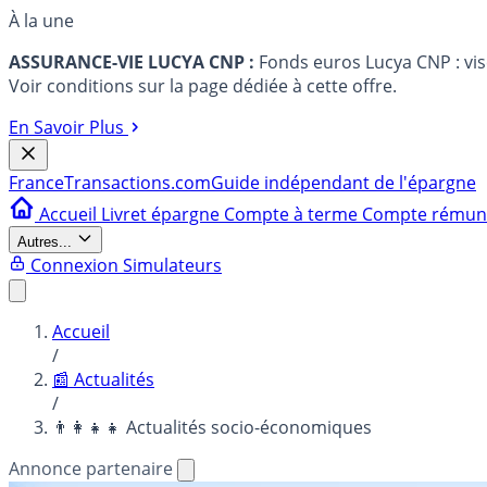
À la une
ASSURANCE-VIE LUCYA CNP :
Fonds euros Lucya CNP : vi
Voir conditions sur la page dédiée à cette offre.
En Savoir Plus
France
Transactions.com
Guide indépendant de l'épargne
Accueil
Livret épargne
Compte à terme
Compte rému
Autres...
Connexion
Simulateurs
Accueil
/
📰 Actualités
/
👨‍👩‍👧‍👧 Actualités socio-économiques
Annonce partenaire