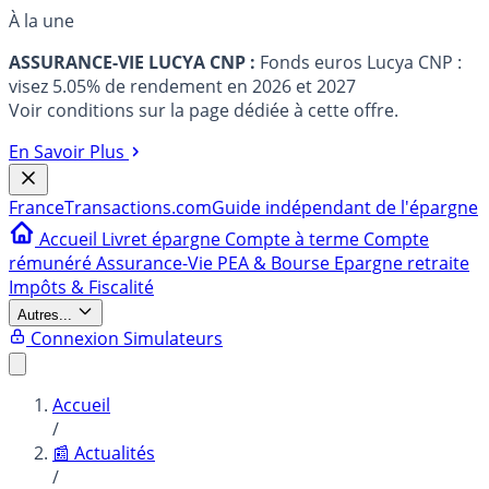
À la une
ASSURANCE-VIE LUCYA CNP :
Fonds euros Lucya CNP :
visez 5.05% de rendement en 2026 et 2027
Voir conditions sur la page dédiée à cette offre.
En Savoir Plus
France
Transactions.com
Guide indépendant de l'épargne
Accueil
Livret épargne
Compte à terme
Compte
rémunéré
Assurance-Vie
PEA & Bourse
Epargne retraite
Impôts & Fiscalité
Autres...
Connexion
Simulateurs
Accueil
/
📰 Actualités
/