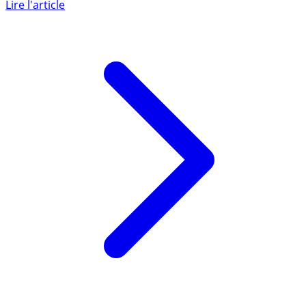
d’aubaine abusif pratiqué par nombre de (...)
Lire l'article