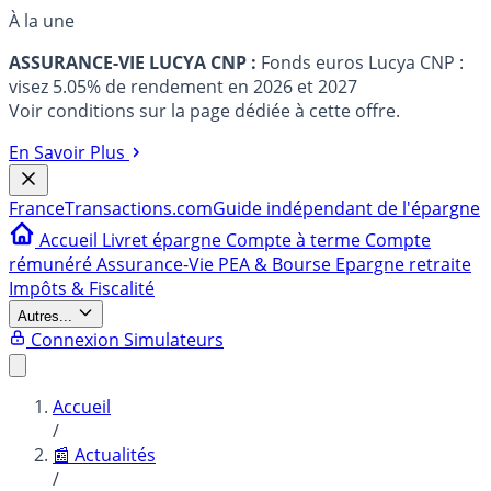
À la une
ASSURANCE-VIE LUCYA CNP :
Fonds euros Lucya CNP :
visez 5.05% de rendement en 2026 et 2027
Voir conditions sur la page dédiée à cette offre.
En Savoir Plus
France
Transactions.com
Guide indépendant de l'épargne
Accueil
Livret épargne
Compte à terme
Compte
rémunéré
Assurance-Vie
PEA & Bourse
Epargne retraite
Impôts & Fiscalité
Autres...
Connexion
Simulateurs
Accueil
/
📰 Actualités
/