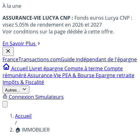
À la une
ASSURANCE-VIE LUCYA CNP :
Fonds euros Lucya CNP :
visez 5.05% de rendement en 2026 et 2027
Voir conditions sur la page dédiée à cette offre.
En Savoir Plus
France
Transactions.com
Guide indépendant de l'épargne
Accueil
Livret épargne
Compte à terme
Compte
rémunéré
Assurance-Vie
PEA & Bourse
Epargne retraite
Impôts & Fiscalité
Autres...
Connexion
Simulateurs
Accueil
/
🏠 IMMOBILIER