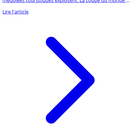
À Saint-Etienne, Marseille... les prix des locations
meublées touristiques explosent. La coupe du monde de
rugby en (...)
Lire l'article