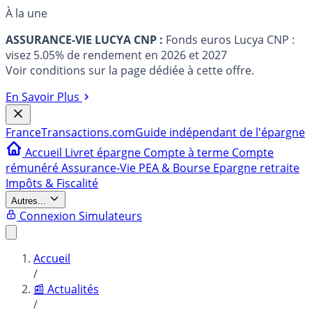
À la une
ASSURANCE-VIE LUCYA CNP :
Fonds euros Lucya CNP :
visez 5.05% de rendement en 2026 et 2027
Voir conditions sur la page dédiée à cette offre.
En Savoir Plus
France
Transactions.com
Guide indépendant de l'épargne
Accueil
Livret épargne
Compte à terme
Compte
rémunéré
Assurance-Vie
PEA & Bourse
Epargne retraite
Impôts & Fiscalité
Autres...
Connexion
Simulateurs
Accueil
/
📰 Actualités
/