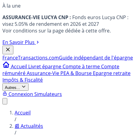
À la une
ASSURANCE-VIE LUCYA CNP :
Fonds euros Lucya CNP :
visez 5.05% de rendement en 2026 et 2027
Voir conditions sur la page dédiée à cette offre.
En Savoir Plus
France
Transactions.com
Guide indépendant de l'épargne
Accueil
Livret épargne
Compte à terme
Compte
rémunéré
Assurance-Vie
PEA & Bourse
Epargne retraite
Impôts & Fiscalité
Autres...
Connexion
Simulateurs
Accueil
/
📰 Actualités
/