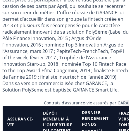
cession de ses parts par April, qui souhaite se recentrer
sur son cœur de métier. L’offre réussie de GARANCE lui
permet d’accueillir dans son groupe la fintech créée en
2013 et plusieurs fois récompensée pour le caractère
radicalement innovant de sa solution PolySème (Label du
Pôle Finance Innovation, 2015 ; Argus d’Or de
l’Innovation, 2016 ; nominée Top 3 Innovation Argus de
l’Assurance, mars 2017 ; PepiteTech-FrenchTech, Top#1
of the week, février 2017 ; Trophée de l’Assurance
Innovation Start-up, 2018 ; nominée Top 10 Fintech Race
to the Top Award Efma Capgemini, 2019 ; finaliste Fintech
de l’année 2019 : finaliste Insurtech de l’année 2019).
Dans sa version commercialisée chez GARANCE, la
Solution PolySeme est baptisée GARANCE Smart Life.
Contrats d'assurance-vie assurés par GARA
DERNIER
DÉPÔT
FRAIS
RENDEMENT
ASSURANCE-
MINIMUM À
VERS
FONDS
VIE
L'OUVERTURE
FOND
DU CONTRAT
(1)
EURO