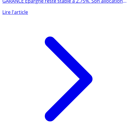
Comme attendu, le taux 2021 du fonds euros du contrat
GARANCE Epargne reste stable à 2.75%. Son allocation
dynamique (...)
Lire l'article