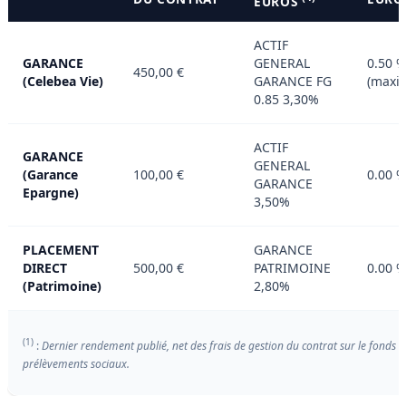
EUROS
ACTIF
GARANCE
GENERAL
0.50 
450,00 €
(Celebea Vie)
GARANCE FG
(maxi
0.85 3,30%
ACTIF
GARANCE
GENERAL
(Garance
100,00 €
0.00 
GARANCE
Epargne)
3,50%
PLACEMENT
GARANCE
DIRECT
500,00 €
PATRIMOINE
0.00 
(Patrimoine)
2,80%
(1)
:
Dernier rendement publié, net des frais de gestion du contrat sur le fonds e
prélèvements sociaux.