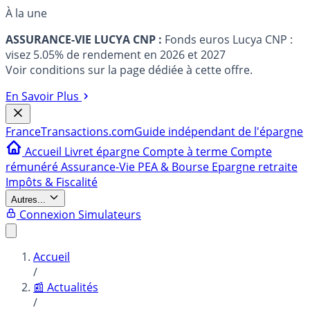
À la une
ASSURANCE-VIE LUCYA CNP :
Fonds euros Lucya CNP :
visez 5.05% de rendement en 2026 et 2027
Voir conditions sur la page dédiée à cette offre.
En Savoir Plus
France
Transactions.com
Guide indépendant de l'épargne
Accueil
Livret épargne
Compte à terme
Compte
rémunéré
Assurance-Vie
PEA & Bourse
Epargne retraite
Impôts & Fiscalité
Autres...
Connexion
Simulateurs
Accueil
/
📰 Actualités
/