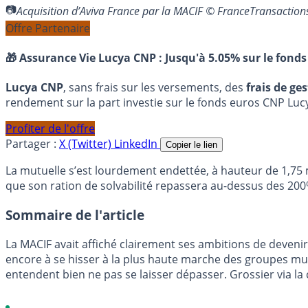
Acquisition d’Aviva France par la MACIF © FranceTransactio
Offre Partenaire
🎁 Assurance Vie Lucya CNP :
Jusqu'à 5.05% sur le fonds
Lucya CNP
, sans frais sur les versements, des
frais de ge
rendement sur la part investie sur le fonds euros CNP Luc
Profiter de l'offre
Partager :
X (Twitter)
LinkedIn
Copier le lien
La mutuelle s’est lourdement endettée, à hauteur de 1,75 mi
que son ration de solvabilité repassera au-dessus des 200% 
Sommaire de l'article
La MACIF avait affiché clairement ses ambitions de deveni
encore à se hisser à la plus haute marche des groupes mut
entendent bien ne pas se laisser dépasser. Grossier via la 