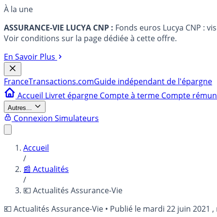
À la une
ASSURANCE-VIE LUCYA CNP :
Fonds euros Lucya CNP : vi
Voir conditions sur la page dédiée à cette offre.
En Savoir Plus
France
Transactions.com
Guide indépendant de l'épargne
Accueil
Livret épargne
Compte à terme
Compte rému
Autres...
Connexion
Simulateurs
Accueil
/
📰 Actualités
/
💶 Actualités Assurance-Vie
💶 Actualités Assurance-Vie
•
Publié le
mardi 22 juin 2021
,