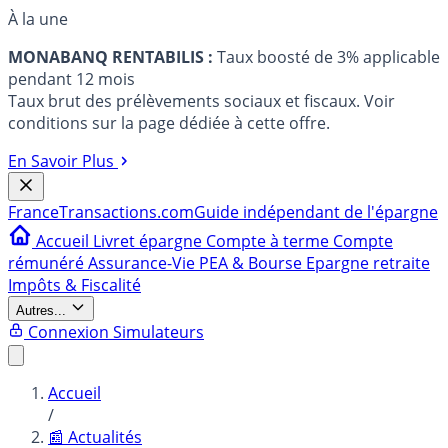
À la une
MONABANQ RENTABILIS :
Taux boosté de 3% applicable
pendant 12 mois
Taux brut des prélèvements sociaux et fiscaux. Voir
conditions sur la page dédiée à cette offre.
En Savoir Plus
France
Transactions.com
Guide indépendant de l'épargne
Accueil
Livret épargne
Compte à terme
Compte
rémunéré
Assurance-Vie
PEA & Bourse
Epargne retraite
Impôts & Fiscalité
Autres...
Connexion
Simulateurs
Accueil
/
📰 Actualités