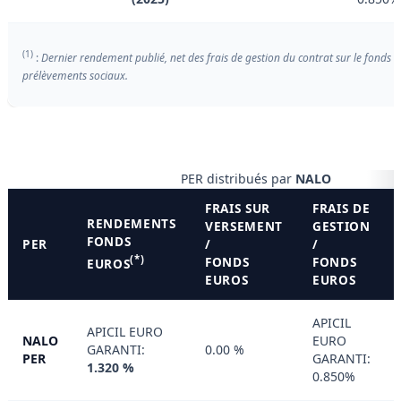
(1)
:
Dernier rendement publié, net des frais de gestion du contrat sur le fonds e
prélèvements sociaux.
PER distribués par
NALO
FRAIS SUR
FRAIS DE
RENDEMENTS
VERSEMENT
GESTION
FONDS
PER
/
/
(*)
FONDS
FONDS
EUROS
EUROS
EUROS
APICIL
APICIL EURO
NALO
EURO
GARANTI:
0.00 %
PER
GARANTI:
1.320 %
0.850%