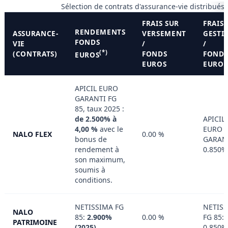
Sélection de contrats d'assurance-vie distribués
FRAIS SUR
FRAIS 
RENDEMENTS
ASSURANCE-
VERSEMENT
GESTI
FONDS
VIE
/
/
(*)
(CONTRATS)
FONDS
FOND
EUROS
EUROS
EUROS
APICIL EURO
GARANTI FG
85, taux 2025 :
de 2.500% à
APICIL
4,00 %
avec le
EURO
NALO FLEX
0.00 %
bonus de
GARANT
rendement à
0.850%
son maximum,
soumis à
conditions.
NETISSIMA FG
NETIS
NALO
85:
2.900%
0.00 %
FG 85:
PATRIMOINE
(2025)
0.850%