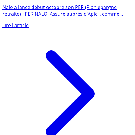
d’ETF, des frais réduits, un PER pour les épargnants les
plus exigeants... Et les autres
Nalo a lancé début octobre son PER (Plan épargne
retraite) : PER NALO. Assuré auprès d’Apicil, comme
pourtant de nombreux (...)
Lire l'article