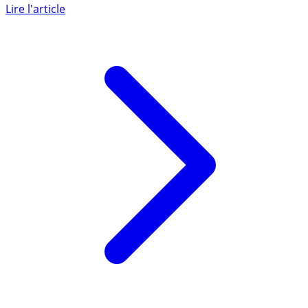
aucune nouvelle souscription ne peut être effectuée.
Contrat (...)
Lire l'article