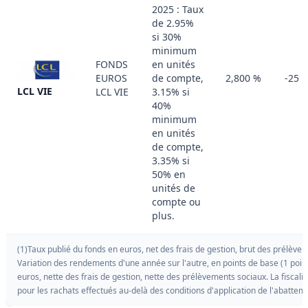
2025 : Taux
de 2.95%
si 30%
minimum
FONDS
en unités
EUROS
de compte,
2,800 %
-25 
LCL VIE
LCL VIE
3.15% si
40%
minimum
en unités
de compte,
3.35% si
50% en
unités de
compte ou
plus.
(1)Taux publié du fonds en euros, net des frais de gestion, brut des prélèvem
Variation des rendements d'une année sur l'autre, en points de base (1 poi
euros, nette des frais de gestion, nette des prélèvements sociaux. La fiscali
pour les rachats effectués au-delà des conditions d'application de l'abattem