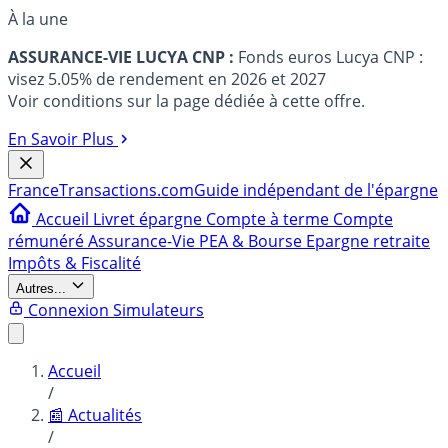
À la une
ASSURANCE-VIE LUCYA CNP :
Fonds euros Lucya CNP :
visez 5.05% de rendement en 2026 et 2027
Voir conditions sur la page dédiée à cette offre.
En Savoir Plus
France
Transactions.com
Guide indépendant de l'épargne
Accueil
Livret épargne
Compte à terme
Compte
rémunéré
Assurance-Vie
PEA & Bourse
Epargne retraite
Impôts & Fiscalité
Autres...
Connexion
Simulateurs
Accueil
/
📰 Actualités
/