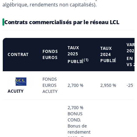
algébrique, rendements non capitalisés).
Contrats commercialisés par le réseau LCL
VAR
TAUX
TAUX
202
FONDS
2025
CONTRAT
2024
EUROS
EN 
(1)
PUBLIÉ
PUBLIÉ
VS 2
FONDS
EUROS
2,700 %
2,950 %
-25 
ACUITY
ACUITY
2,700 %
BONUS
COND.
Bonus de
rendement