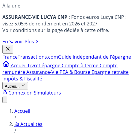
À la une
ASSURANCE-VIE LUCYA CNP :
Fonds euros Lucya CNP :
visez 5.05% de rendement en 2026 et 2027
Voir conditions sur la page dédiée à cette offre.
En Savoir Plus
France
Transactions.com
Guide indépendant de l'épargne
Accueil
Livret épargne
Compte à terme
Compte
rémunéré
Assurance-Vie
PEA & Bourse
Epargne retraite
Impôts & Fiscalité
Autres...
Connexion
Simulateurs
Accueil
/
📰 Actualités
/