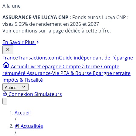
À la une
ASSURANCE-VIE LUCYA CNP :
Fonds euros Lucya CNP :
visez 5.05% de rendement en 2026 et 2027
Voir conditions sur la page dédiée à cette offre.
En Savoir Plus
France
Transactions.com
Guide indépendant de l'épargne
Accueil
Livret épargne
Compte à terme
Compte
rémunéré
Assurance-Vie
PEA & Bourse
Epargne retraite
Impôts & Fiscalité
Autres...
Connexion
Simulateurs
Accueil
/
📰 Actualités
/