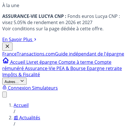
À la une
ASSURANCE-VIE LUCYA CNP :
Fonds euros Lucya CNP :
visez 5.05% de rendement en 2026 et 2027
Voir conditions sur la page dédiée à cette offre.
En Savoir Plus
France
Transactions.com
Guide indépendant de l'épargne
Accueil
Livret épargne
Compte à terme
Compte
rémunéré
Assurance-Vie
PEA & Bourse
Epargne retraite
Impôts & Fiscalité
Autres...
Connexion
Simulateurs
Accueil
/
📰 Actualités
/