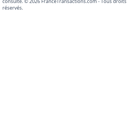
patrimoine, indépendant ou non-indépendant, doit être
consulté. © 2026 FranceTransactions.com - Tous droits
réservés.