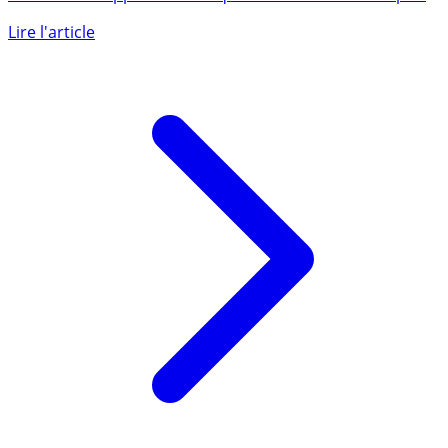
Après celui des particuliers en 2021, le Crédit Mutuel a
annoncé la suppression du questionnaire de santé pour
les (...)
Lire l'article