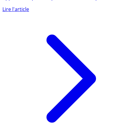
Nouvelle augmentation de capital de la BRED, une
opportunité pour acquérir de nouvelles parts sociales de
la (...)
Lire l'article