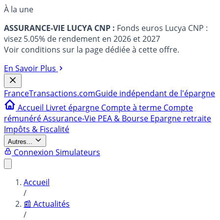
À la une
ASSURANCE-VIE LUCYA CNP :
Fonds euros Lucya CNP :
visez 5.05% de rendement en 2026 et 2027
Voir conditions sur la page dédiée à cette offre.
En Savoir Plus
France
Transactions.com
Guide indépendant de l'épargne
Accueil
Livret épargne
Compte à terme
Compte
rémunéré
Assurance-Vie
PEA & Bourse
Epargne retraite
Impôts & Fiscalité
Autres...
Connexion
Simulateurs
Accueil
/
📰 Actualités
/