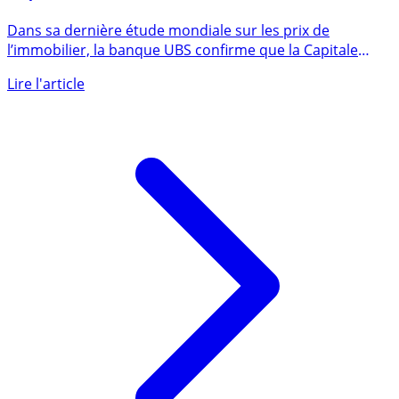
Bulle immobilière : l’immobilier parisien est de plus
en plus sur-évalué selon UBS
Dans sa dernière étude mondiale sur les prix de
l’immobilier, la banque UBS confirme que la Capitale
française se (...)
Lire l'article