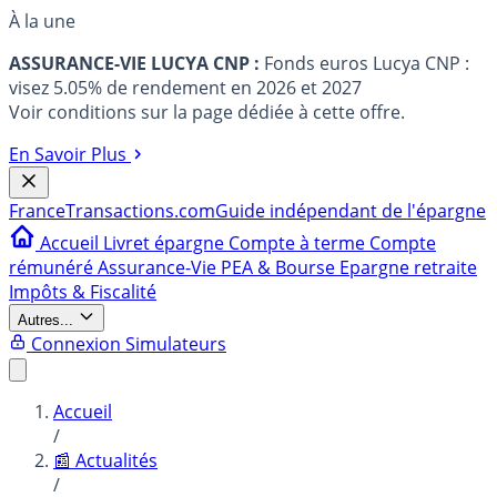
À la une
ASSURANCE-VIE LUCYA CNP :
Fonds euros Lucya CNP :
visez 5.05% de rendement en 2026 et 2027
Voir conditions sur la page dédiée à cette offre.
En Savoir Plus
France
Transactions.com
Guide indépendant de l'épargne
Accueil
Livret épargne
Compte à terme
Compte
rémunéré
Assurance-Vie
PEA & Bourse
Epargne retraite
Impôts & Fiscalité
Autres...
Connexion
Simulateurs
Accueil
/
📰 Actualités
/