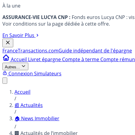
À la une
ASSURANCE-VIE LUCYA CNP :
Fonds euros Lucya CNP : vi
Voir conditions sur la page dédiée à cette offre.
En Savoir Plus
France
Transactions.com
Guide indépendant de l'épargne
Accueil
Livret épargne
Compte à terme
Compte rému
Autres...
Connexion
Simulateurs
Accueil
/
📰 Actualités
/
🏠 News Immobilier
/
🏢 Actualités de l’immobilier