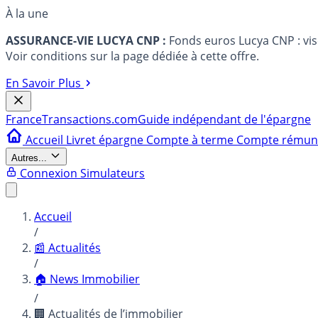
À la une
ASSURANCE-VIE LUCYA CNP :
Fonds euros Lucya CNP : vi
Voir conditions sur la page dédiée à cette offre.
En Savoir Plus
France
Transactions.com
Guide indépendant de l'épargne
Accueil
Livret épargne
Compte à terme
Compte rému
Autres...
Connexion
Simulateurs
Accueil
/
📰 Actualités
/
🏠 News Immobilier
/
🏢 Actualités de l’immobilier