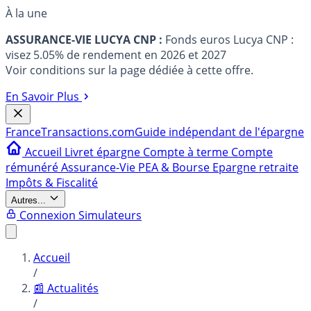
À la une
ASSURANCE-VIE LUCYA CNP :
Fonds euros Lucya CNP :
visez 5.05% de rendement en 2026 et 2027
Voir conditions sur la page dédiée à cette offre.
En Savoir Plus
France
Transactions.com
Guide indépendant de l'épargne
Accueil
Livret épargne
Compte à terme
Compte
rémunéré
Assurance-Vie
PEA & Bourse
Epargne retraite
Impôts & Fiscalité
Autres...
Connexion
Simulateurs
Accueil
/
📰 Actualités
/