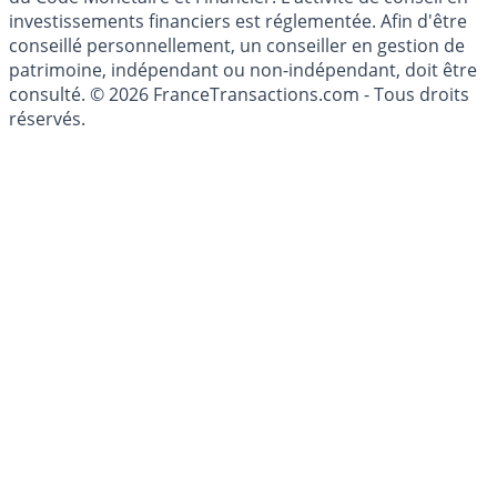
investissement au sens des articles L. 321-1 et D. 321-1
du Code Monétaire et Financier. L'activité de conseil en
investissements financiers est réglementée. Afin d'être
conseillé personnellement, un conseiller en gestion de
patrimoine, indépendant ou non-indépendant, doit être
consulté. © 2026 FranceTransactions.com - Tous droits
réservés.