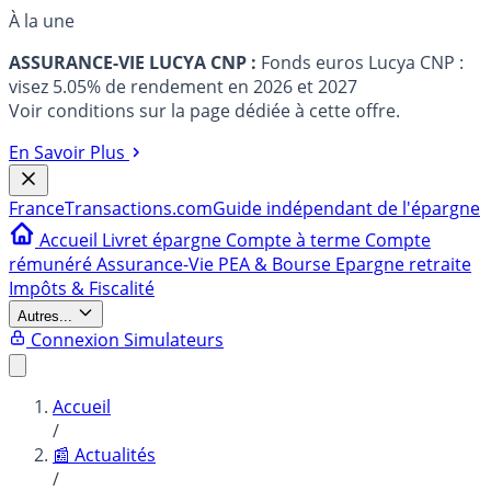
À la une
ASSURANCE-VIE LUCYA CNP :
Fonds euros Lucya CNP :
visez 5.05% de rendement en 2026 et 2027
Voir conditions sur la page dédiée à cette offre.
En Savoir Plus
France
Transactions.com
Guide indépendant de l'épargne
Accueil
Livret épargne
Compte à terme
Compte
rémunéré
Assurance-Vie
PEA & Bourse
Epargne retraite
Impôts & Fiscalité
Autres...
Connexion
Simulateurs
Accueil
/
📰 Actualités
/