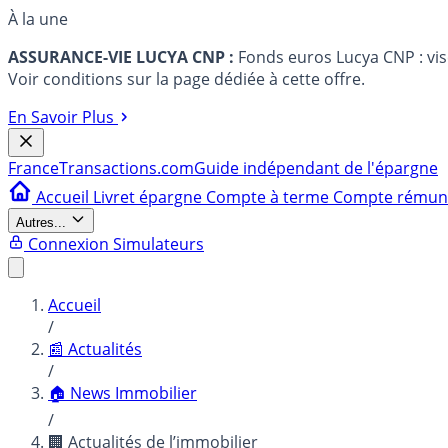
À la une
ASSURANCE-VIE LUCYA CNP :
Fonds euros Lucya CNP : vi
Voir conditions sur la page dédiée à cette offre.
En Savoir Plus
France
Transactions.com
Guide indépendant de l'épargne
Accueil
Livret épargne
Compte à terme
Compte rému
Autres...
Connexion
Simulateurs
Accueil
/
📰 Actualités
/
🏠 News Immobilier
/
🏢 Actualités de l’immobilier