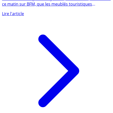
par les interdictions de location
Le ministre délégué au logement, Olivier Klein, a annoncé
ce matin sur BFM, que les meublés touristiques
subiraient les (...)
Lire l'article