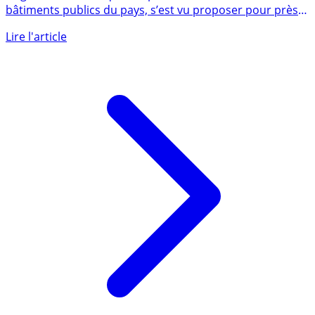
Le gouvernement, qui compte rénover massivement les
bâtiments publics du pays, s’est vu proposer pour près
de huit (...)
Lire l'article