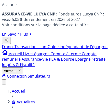
À la une
ASSURANCE-VIE LUCYA CNP :
Fonds euros Lucya CNP :
visez 5.05% de rendement en 2026 et 2027
Voir conditions sur la page dédiée à cette offre.
En Savoir Plus
France
Transactions.com
Guide indépendant de l'épargne
Accueil
Livret épargne
Compte à terme
Compte
rémunéré
Assurance-Vie
PEA & Bourse
Epargne retraite
Impôts & Fiscalité
Autres...
Connexion
Simulateurs
Accueil
/
📰 Actualités
/