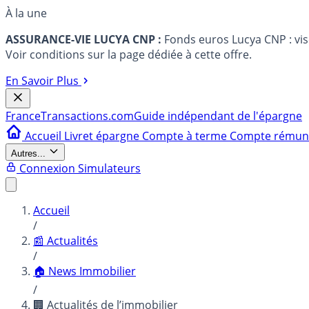
À la une
ASSURANCE-VIE LUCYA CNP :
Fonds euros Lucya CNP : vi
Voir conditions sur la page dédiée à cette offre.
En Savoir Plus
France
Transactions.com
Guide indépendant de l'épargne
Accueil
Livret épargne
Compte à terme
Compte rému
Autres...
Connexion
Simulateurs
Accueil
/
📰 Actualités
/
🏠 News Immobilier
/
🏢 Actualités de l’immobilier