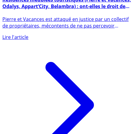
Résidences meublées touristiques (Pierre et Vacances,
Odalys, Appart’City, Belambra) : ont-elles le droit de
suspendre le paiement des loyers ?
Pierre et Vacances est attaqué en justice par un collectif
de propriétaires, mécontents de ne pas percevoir
pleinement (...)
Lire l'article