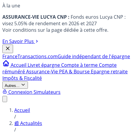
À la une
ASSURANCE-VIE LUCYA CNP :
Fonds euros Lucya CNP :
visez 5.05% de rendement en 2026 et 2027
Voir conditions sur la page dédiée à cette offre.
En Savoir Plus
France
Transactions.com
Guide indépendant de l'épargne
Accueil
Livret épargne
Compte à terme
Compte
rémunéré
Assurance-Vie
PEA & Bourse
Epargne retraite
Impôts & Fiscalité
Autres...
Connexion
Simulateurs
Accueil
/
📰 Actualités
/