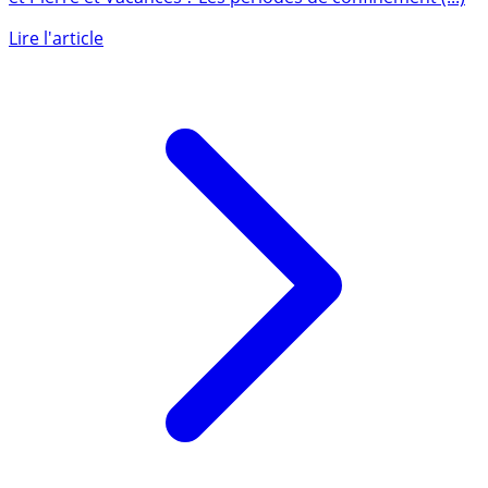
Suite et fin du conflit opposant particuliers investisseurs
et Pierre et Vacances ? Les périodes de confinement (...)
Lire l'article