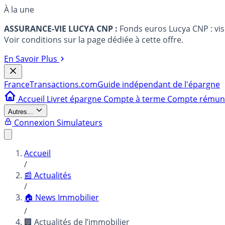
À la une
ASSURANCE-VIE LUCYA CNP :
Fonds euros Lucya CNP : vi
Voir conditions sur la page dédiée à cette offre.
En Savoir Plus
France
Transactions.com
Guide indépendant de l'épargne
Accueil
Livret épargne
Compte à terme
Compte rému
Autres...
Connexion
Simulateurs
Accueil
/
📰 Actualités
/
🏠 News Immobilier
/
🏢 Actualités de l’immobilier