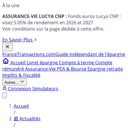
À la une
ASSURANCE-VIE LUCYA CNP :
Fonds euros Lucya CNP :
visez 5.05% de rendement en 2026 et 2027
Voir conditions sur la page dédiée à cette offre.
En Savoir Plus
France
Transactions.com
Guide indépendant de l'épargne
Accueil
Livret épargne
Compte à terme
Compte
rémunéré
Assurance-Vie
PEA & Bourse
Epargne retraite
Impôts & Fiscalité
Autres...
Connexion
Simulateurs
Accueil
/
📰 Actualités
/