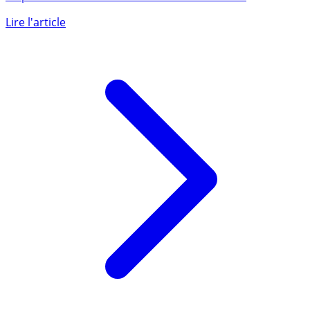
Bonne nouvelle pour les épargnants souhaitant investir
en parts de SCPI via l’assurance-vie. Le contrat
Epargne (...)
Lire l'article