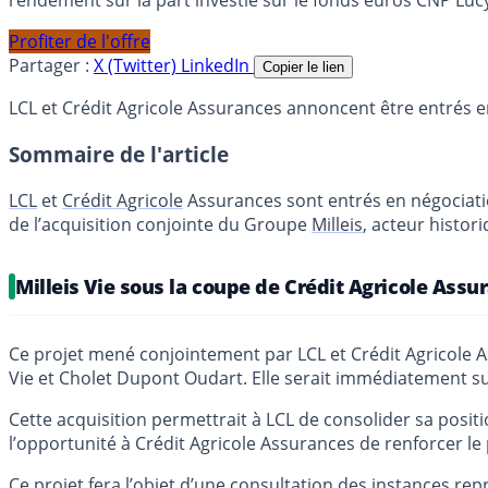
rendement sur la part investie sur le fonds euros CNP Luc
Profiter de l'offre
Partager :
X (Twitter)
LinkedIn
Copier le lien
LCL et Crédit Agricole Assurances annoncent être entrés en
Sommaire de l'article
LCL
et
Crédit Agricole
Assurances sont entrés en négociati
de l’acquisition conjointe du Groupe
Milleis
, acteur histor
Milleis Vie sous la coupe de Crédit Agricole Assu
Ce projet mené conjointement par LCL et Crédit Agricole Assu
Vie et Cholet Dupont Oudart. Elle serait immédiatement sui
Cette acquisition permettrait à LCL de consolider sa positi
l’opportunité à Crédit Agricole Assurances de renforcer le
Ce projet fera l’objet d’une consultation des instances re