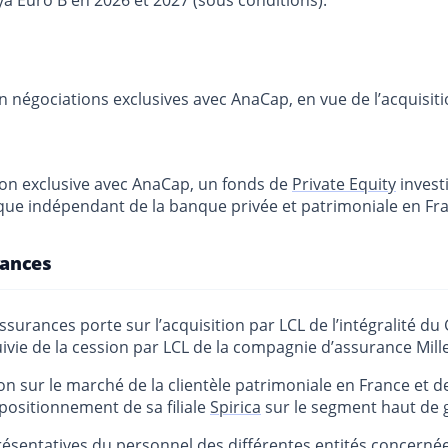
ya Euro B en 2026 et 2027 (sous conditions).
 négociations exclusives avec AnaCap, en vue de l’acquisiti
on exclusive avec AnaCap, un fonds de
Private Equity
invest
ique indépendant de la banque privée et patrimoniale en Fr
rances
rances porte sur l’acquisition par LCL de l’intégralité du Gr
vie de la cession par LCL de la compagnie d’assurance Mille
on sur le marché de la clientèle patrimoniale en France et d
 positionnement de sa filiale
Spirica
sur le segment haut de g
présentatives du personnel des différentes entités concernée