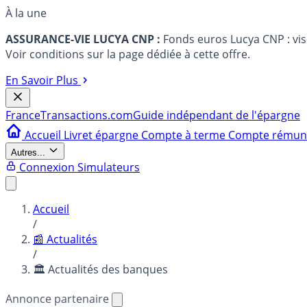
À la une
ASSURANCE-VIE LUCYA CNP :
Fonds euros Lucya CNP : vi
Voir conditions sur la page dédiée à cette offre.
En Savoir Plus
France
Transactions.com
Guide indépendant de l'épargne
Accueil
Livret épargne
Compte à terme
Compte rému
Autres...
Connexion
Simulateurs
Accueil
/
📰 Actualités
/
🏛️ Actualités des banques
Annonce partenaire