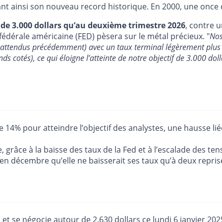
nt ainsi son nouveau record historique. En 2000, une once d’
ix de 3.000 dollars qu’au deuxième trimestre 2026
, contre 
fédérale américaine (
FED
) pèsera sur le métal précieux. "
Nos
 attendus précédemment) avec un taux terminal légèrement plus é
nds cotés), ce qui éloigne l’atteinte de notre objectif de 3.000 dol
de 14% pour atteindre l’objectif des analystes, une hausse l
e, grâce à la baisse des taux de la Fed et à l’escalade des te
en décembre qu’elle ne baisserait ses taux qu’à deux reprise
et se négocie autour de 2.630 dollars ce lundi 6 janvier 2025. 