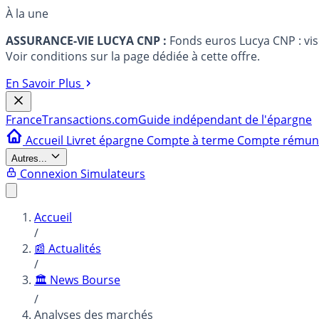
À la une
ASSURANCE-VIE LUCYA CNP :
Fonds euros Lucya CNP : vi
Voir conditions sur la page dédiée à cette offre.
En Savoir Plus
France
Transactions.com
Guide indépendant de l'épargne
Accueil
Livret épargne
Compte à terme
Compte rému
Autres...
Connexion
Simulateurs
Accueil
/
📰 Actualités
/
🏛️ News Bourse
/
Analyses des marchés