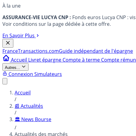
À la une
ASSURANCE-VIE LUCYA CNP :
Fonds euros Lucya CNP : vi
Voir conditions sur la page dédiée à cette offre.
En Savoir Plus
France
Transactions.com
Guide indépendant de l'épargne
Accueil
Livret épargne
Compte à terme
Compte rému
Autres...
Connexion
Simulateurs
Accueil
/
📰 Actualités
/
🏛️ News Bourse
/
Actualités des marchés