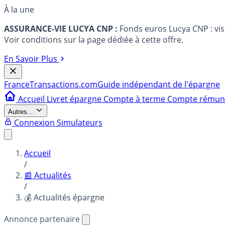
À la une
ASSURANCE-VIE LUCYA CNP :
Fonds euros Lucya CNP : vi
Voir conditions sur la page dédiée à cette offre.
En Savoir Plus
France
Transactions.com
Guide indépendant de l'épargne
Accueil
Livret épargne
Compte à terme
Compte rému
Autres...
Connexion
Simulateurs
Accueil
/
📰 Actualités
/
💰 Actualités épargne
Annonce partenaire