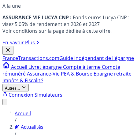
À la une
ASSURANCE-VIE LUCYA CNP :
Fonds euros Lucya CNP :
visez 5.05% de rendement en 2026 et 2027
Voir conditions sur la page dédiée à cette offre.
En Savoir Plus
France
Transactions.com
Guide indépendant de l'épargne
Accueil
Livret épargne
Compte à terme
Compte
rémunéré
Assurance-Vie
PEA & Bourse
Epargne retraite
Impôts & Fiscalité
Autres...
Connexion
Simulateurs
Accueil
/
📰 Actualités
/