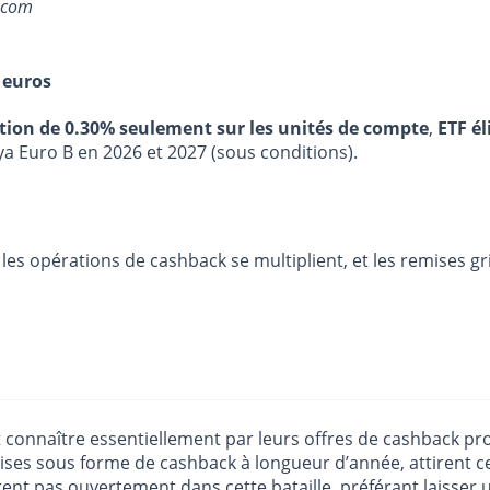
.com
 euros
stion de 0.30% seulement sur les unités de compte
,
ETF él
ya Euro B en 2026 et 2027 (sous conditions).
 les opérations de cashback se multiplient, et les remises g
t connaître essentiellement par leurs offres de cashback pr
es sous forme de cashback à longueur d’année, attirent ces 
rent pas ouvertement dans cette bataille, préférant laisser u