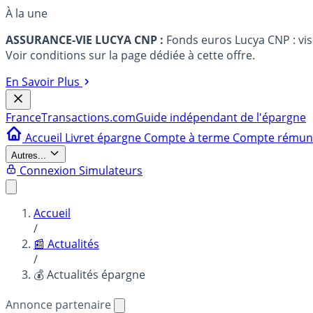
À la une
ASSURANCE-VIE LUCYA CNP :
Fonds euros Lucya CNP : vi
Voir conditions sur la page dédiée à cette offre.
En Savoir Plus
France
Transactions.com
Guide indépendant de l'épargne
Accueil
Livret épargne
Compte à terme
Compte rému
Autres...
Connexion
Simulateurs
Accueil
/
📰 Actualités
/
💰 Actualités épargne
Annonce partenaire