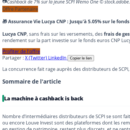
Cashback de 7% sur la jeune SCPI Wemo One © stock.adobe
Offre Partenaire
🎁 Assurance Vie Lucya CNP :
Jusqu'à 5.05% sur le fonds
Lucya CNP
, sans frais sur les versements, des
frais de ge
rendement sur la part investie sur le fonds euros CNP Luc
Profiter de l'offre
Partager :
X (Twitter)
LinkedIn
Copier le lien
La concurrence fait rage auprès des distributeurs de SCPI,
Sommaire de l'article
La machine à cashback is back
Nombre d’intermédiaires distributeurs de SCPI se sont fai
ou encore Louve Invest sont des plateformes dont les remis
en gestion de patrimoine, restent plus discrets, et ne rent