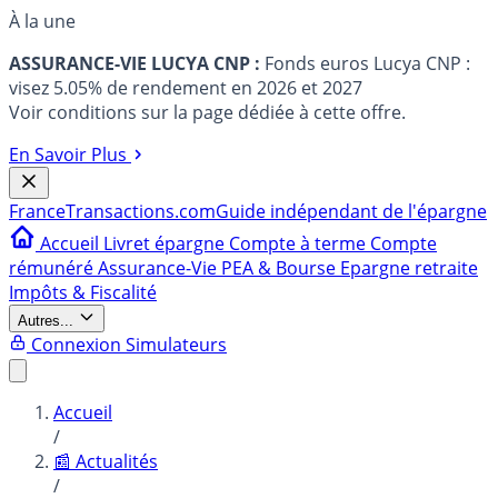
À la une
ASSURANCE-VIE LUCYA CNP :
Fonds euros Lucya CNP :
visez 5.05% de rendement en 2026 et 2027
Voir conditions sur la page dédiée à cette offre.
En Savoir Plus
France
Transactions.com
Guide indépendant de l'épargne
Accueil
Livret épargne
Compte à terme
Compte
rémunéré
Assurance-Vie
PEA & Bourse
Epargne retraite
Impôts & Fiscalité
Autres...
Connexion
Simulateurs
Accueil
/
📰 Actualités
/