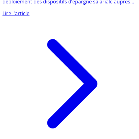
Alors que la loi PACTE devrait permettre de favoriser le
déploiement des dispositifs d’épargne salariale auprès
des (...)
Lire l'article