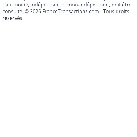
investissements financiers est réglementée. Afin d'être
conseillé personnellement, un conseiller en gestion de
patrimoine, indépendant ou non-indépendant, doit être
consulté. © 2026 FranceTransactions.com - Tous droits
réservés.