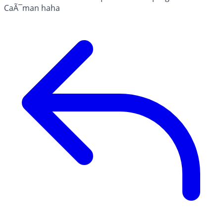
CaÃ¯man haha