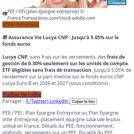
PEE / PEI (plan épargne entreprise) ©
FranceTransactions.com/stock.adobe.com
Offre Partenaire
🎁 Assurance Vie Lucya CNP :
Jusqu'à 5.05% sur le
fonds euros
Lucya CNP
, sans frais sur les versements, des
frais de
gestion de 0.30% seulement sur les unités de compte
,
ETF éligibles sans frais de transaction
. Jusqu’à 5.05% de
rendement sur la part investie sur le fonds euros CNP
Lucya Euro B en 2026 et 2027 (sous conditions).
Profiter de l'offre
Partager :
X (Twitter)
LinkedIn
Copier le lien
PEE / PEI : Plan Epargne Entreprise ou Plan Epargne
Inter-Entreprise, placement épargne salariale le plus
utilisé en France. Détails du PEE, fonctionnement,
plafonds, versements sur un PEE, fiscalité du PEE.