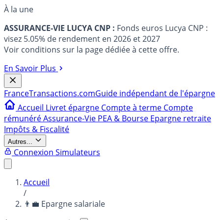
À la une
ASSURANCE-VIE LUCYA CNP :
Fonds euros Lucya CNP :
visez 5.05% de rendement en 2026 et 2027
Voir conditions sur la page dédiée à cette offre.
En Savoir Plus
France
Transactions.com
Guide indépendant de l'épargne
Accueil
Livret épargne
Compte à terme
Compte
rémunéré
Assurance-Vie
PEA & Bourse
Epargne retraite
Impôts & Fiscalité
Autres...
Connexion
Simulateurs
Accueil
/
👨‍💼 Epargne salariale