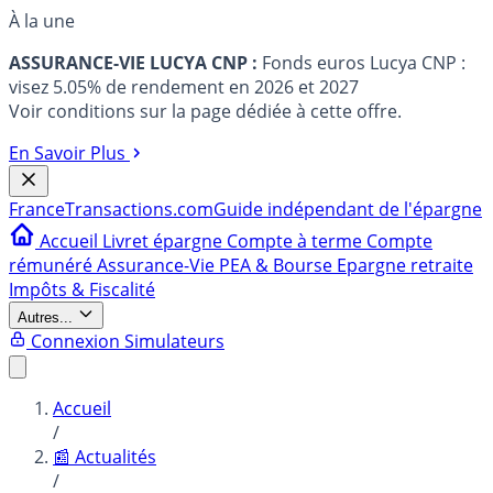
À la une
ASSURANCE-VIE LUCYA CNP :
Fonds euros Lucya CNP :
visez 5.05% de rendement en 2026 et 2027
Voir conditions sur la page dédiée à cette offre.
En Savoir Plus
France
Transactions.com
Guide indépendant de l'épargne
Accueil
Livret épargne
Compte à terme
Compte
rémunéré
Assurance-Vie
PEA & Bourse
Epargne retraite
Impôts & Fiscalité
Autres...
Connexion
Simulateurs
Accueil
/
📰 Actualités
/