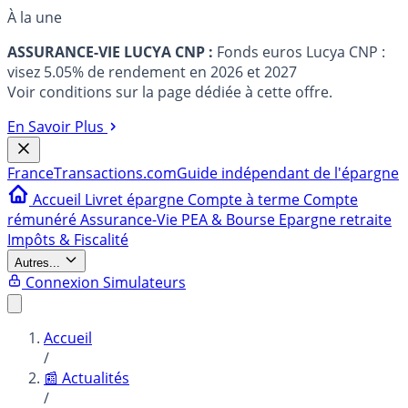
À la une
ASSURANCE-VIE LUCYA CNP :
Fonds euros Lucya CNP :
visez 5.05% de rendement en 2026 et 2027
Voir conditions sur la page dédiée à cette offre.
En Savoir Plus
France
Transactions.com
Guide indépendant de l'épargne
Accueil
Livret épargne
Compte à terme
Compte
rémunéré
Assurance-Vie
PEA & Bourse
Epargne retraite
Impôts & Fiscalité
Autres...
Connexion
Simulateurs
Accueil
/
📰 Actualités
/