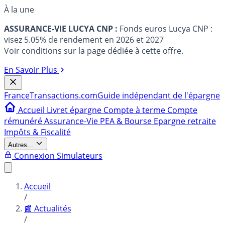
À la une
ASSURANCE-VIE LUCYA CNP :
Fonds euros Lucya CNP :
visez 5.05% de rendement en 2026 et 2027
Voir conditions sur la page dédiée à cette offre.
En Savoir Plus
France
Transactions.com
Guide indépendant de l'épargne
Accueil
Livret épargne
Compte à terme
Compte
rémunéré
Assurance-Vie
PEA & Bourse
Epargne retraite
Impôts & Fiscalité
Autres...
Connexion
Simulateurs
Accueil
/
📰 Actualités
/