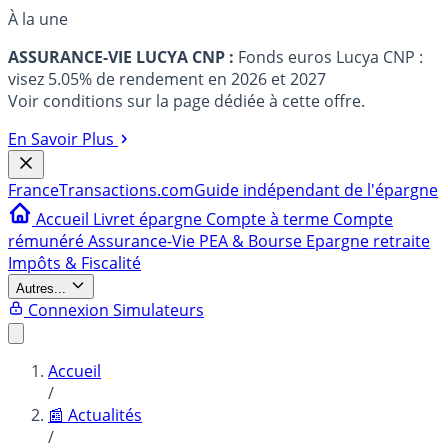
À la une
ASSURANCE-VIE LUCYA CNP :
Fonds euros Lucya CNP :
visez 5.05% de rendement en 2026 et 2027
Voir conditions sur la page dédiée à cette offre.
En Savoir Plus
France
Transactions.com
Guide indépendant de l'épargne
Accueil
Livret épargne
Compte à terme
Compte
rémunéré
Assurance-Vie
PEA & Bourse
Epargne retraite
Impôts & Fiscalité
Autres...
Connexion
Simulateurs
Accueil
/
📰 Actualités
/