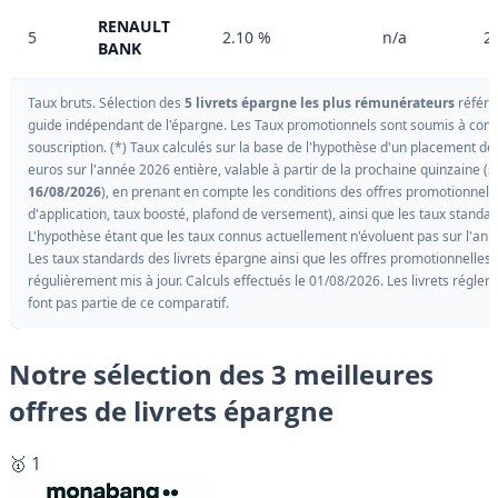
RENAULT
5
2.10 %
n/a
2
BANK
Taux bruts. Sélection des
5 livrets épargne les plus rémunérateurs
référe
guide indépendant de l'épargne. Les Taux promotionnels sont soumis à cond
souscription. (*) Taux calculés sur la base de l'hypothèse d'un placement d
euros sur l'année 2026 entière, valable à partir de la prochaine quinzaine (so
16/08/2026
), en prenant en compte les conditions des offres promotionnell
d'application, taux boosté, plafond de versement), ainsi que les taux standar
L'hypothèse étant que les taux connus actuellement n'évoluent pas sur l'ann
Les taux standards des livrets épargne ainsi que les offres promotionnelles 
régulièrement mis à jour. Calculs effectués le 01/08/2026. Les livrets régle
font pas partie de ce comparatif.
Notre sélection des 3 meilleures
offres de livrets épargne
🥇 1