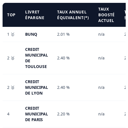
TAUX
LIVRET
TAUX ANNUEL
T
TOP
BOOSTÉ
ÉPARGNE
ÉQUIVALENT(*)
S
ACTUEL
1 🥇
BUNQ
2.01 %
n/a
2
CREDIT
MUNICIPAL
2 🥈
2.40 %
n/a
2
DE
TOULOUSE
CREDIT
2 🥈
MUNICIPAL
2.40 %
n/a
2
DE LYON
CREDIT
4
MUNICIPAL
2.20 %
n/a
2
DE PARIS